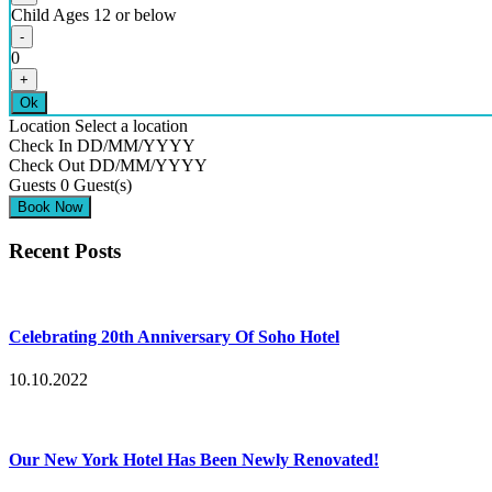
Child
Ages 12 or below
-
0
+
Ok
Location
Select a location
Check In
DD/MM/YYYY
Check Out
DD/MM/YYYY
Guests
0
Guest(s)
Recent Posts
Celebrating 20th Anniversary Of Soho Hotel
10.10.2022
Our New York Hotel Has Been Newly Renovated!