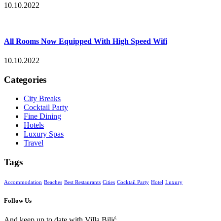
10.10.2022
All Rooms Now Equipped With High Speed Wifi
10.10.2022
Categories
City Breaks
Cocktail Party
Fine Dining
Hotels
Luxury Spas
Travel
Tags
Accommodation
Beaches
Best Restaurants
Cities
Cocktail Party
Hotel
Luxury
Follow Us
And keep up to date with Villa Bilić